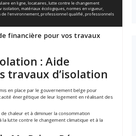
laire en ligne
,
locataires
,
lutte contre le changement
 isolation
,
matériaux écologiques
,
normes en vigueur
,
n de l'environnement
,
professionnel qualifié
,
professionnels
de financière pour vos travaux
lation : Aide
s travaux d’isolation
mis en place par le gouvernement belge pour
icacité énergétique de leur logement en réalisant des
s de chaleur et à diminuer la consommation
 la lutte contre le changement climatique et à la