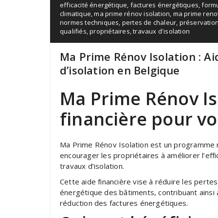
efficacité énergétique
,
factures énergétiques
,
formu
climatique
,
ma prime rénov isolation
,
ma prime renov
normes techniques
,
pertes de chaleur
,
préservatio
qualifiés
,
propriétaires
,
travaux d'isolation
Ma Prime Rénov Isolation : Ai
d’isolation en Belgique
Ma Prime Rénov Iso
financière pour vo
Ma Prime Rénov Isolation est un programme 
encourager les propriétaires à améliorer l’eff
travaux d’isolation.
Cette aide financière vise à réduire les perte
énergétique des bâtiments, contribuant ainsi à
réduction des factures énergétiques.