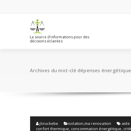
Aller
au
contenu
La source d'informations pour des
décisions éclairées
Archives du mot-clé dépenses énergétique
jlcruckebe
isolation
,
ma renovation
aide 
confort thermique
,
consommation énergétique
,
cri