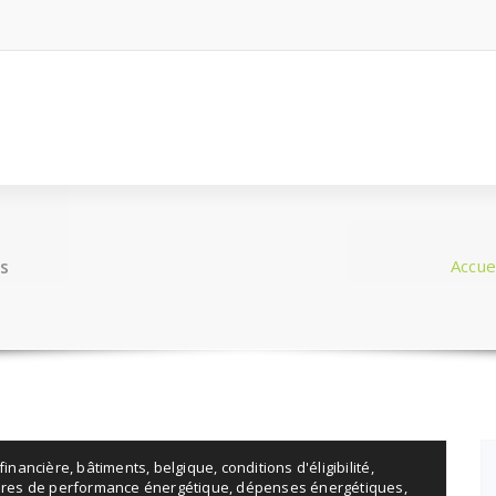
s
Accuei
financière
,
bâtiments
,
belgique
,
conditions d'éligibilité
,
tères de performance énergétique
,
dépenses énergétiques
,