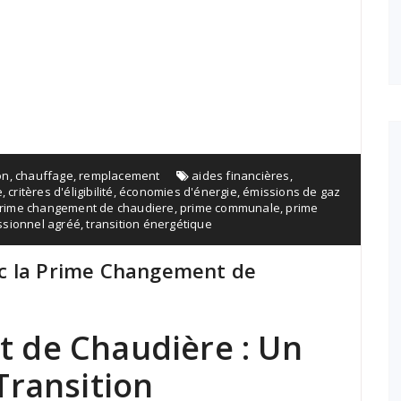
on
,
chauffage
,
remplacement
aides financières
,
e
,
critères d'éligibilité
,
économies d'énergie
,
émissions de gaz
rime changement de chaudiere
,
prime communale
,
prime
ssionnel agréé
,
transition énergétique
c la Prime Changement de
 de Chaudière : Un
Transition