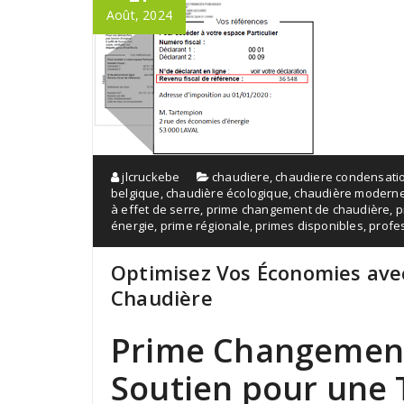
Août, 2024
jlcruckebe
chaudiere
,
chaudiere condensati
belgique
,
chaudière écologique
,
chaudière modern
à effet de serre
,
prime changement de chaudière
,
p
énergie
,
prime régionale
,
primes disponibles
,
profe
Optimisez Vos Économies ave
Chaudière
Prime Changement
Soutien pour une 