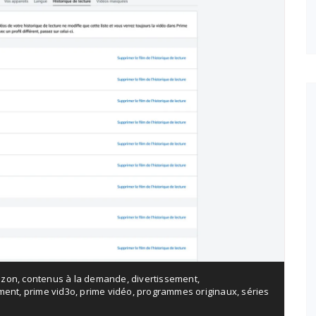
zon
,
contenus à la demande
,
divertissement
,
ement
,
prime vid3o
,
prime vidéo
,
programmes originaux
,
séries