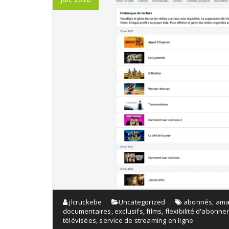
jlcruckebe
Uncategorized
abonnés
,
ama
documentaires
,
exclusifs
,
films
,
flexibilité d'abonn
télévisées
,
service de streaming en ligne