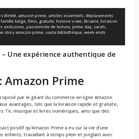
s illimité
,
amazon prime
,
articles essentiels
,
déplacements
,
famille belge
,
films
,
gratuite
,
histoire vraie
,
librairie
,
livraison
es exclusives
,
passionnée de lecture
,
prime day
,
sarah
,
ue story amazon prime
,
vaste bibliothèque
,
week-ends
e – Une expérience authentique de
e : Amazon Prime
roposé par le géant du commerce en ligne Amazon.
x avantages, tels que la livraison rapide et gratuite,
ies TV, musique et livres numériques, ainsi que des
pact positif qu’Amazon Prime a eu sur la vie d’une
s enfants, travaillant à temps plein et jonglant avec