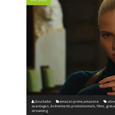
jlcruckebe
amazon prime
,
amazone
abo
avantages
,
événements promotionnels
,
films
,
gratu
streaming