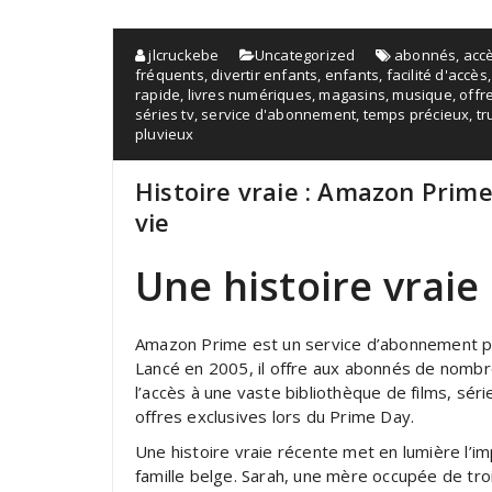
jlcruckebe
Uncategorized
abonnés
,
accè
fréquents
,
divertir enfants
,
enfants
,
facilité d'accès
rapide
,
livres numériques
,
magasins
,
musique
,
offr
séries tv
,
service d'abonnement
,
temps précieux
,
tr
pluvieux
Histoire vraie : Amazon Prim
vie
Une histoire vrai
Amazon Prime est un service d’abonnement p
Lancé en 2005, il offre aux abonnés de nombreu
l’accès à une vaste bibliothèque de films, sér
offres exclusives lors du Prime Day.
Une histoire vraie récente met en lumière l’im
famille belge. Sarah, une mère occupée de troi