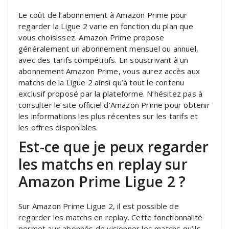
Le coût de l’abonnement à Amazon Prime pour
regarder la Ligue 2 varie en fonction du plan que
vous choisissez. Amazon Prime propose
généralement un abonnement mensuel ou annuel,
avec des tarifs compétitifs. En souscrivant à un
abonnement Amazon Prime, vous aurez accès aux
matchs de la Ligue 2 ainsi qu’à tout le contenu
exclusif proposé par la plateforme. N’hésitez pas à
consulter le site officiel d’Amazon Prime pour obtenir
les informations les plus récentes sur les tarifs et
les offres disponibles.
Est-ce que je peux regarder
les matchs en replay sur
Amazon Prime Ligue 2 ?
Sur Amazon Prime Ligue 2, il est possible de
regarder les matchs en replay. Cette fonctionnalité
permet aux abonnés de visionner les matchs qu’ils