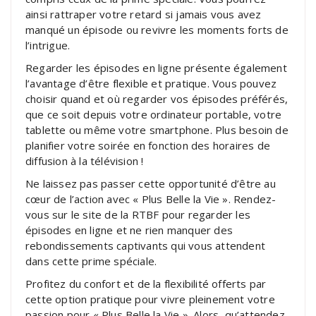
ainsi rattraper votre retard si jamais vous avez
manqué un épisode ou revivre les moments forts de
l’intrigue.
Regarder les épisodes en ligne présente également
l’avantage d’être flexible et pratique. Vous pouvez
choisir quand et où regarder vos épisodes préférés,
que ce soit depuis votre ordinateur portable, votre
tablette ou même votre smartphone. Plus besoin de
planifier votre soirée en fonction des horaires de
diffusion à la télévision !
Ne laissez pas passer cette opportunité d’être au
cœur de l’action avec « Plus Belle la Vie ». Rendez-
vous sur le site de la RTBF pour regarder les
épisodes en ligne et ne rien manquer des
rebondissements captivants qui vous attendent
dans cette prime spéciale.
Profitez du confort et de la flexibilité offerts par
cette option pratique pour vivre pleinement votre
passion pour « Plus Belle la Vie ». Alors, qu’attendez-