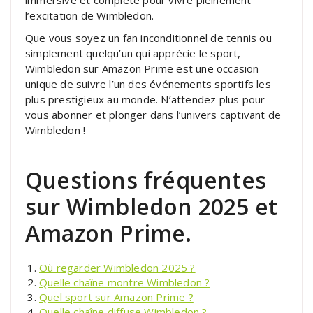
l’excitation de Wimbledon.
Que vous soyez un fan inconditionnel de tennis ou
simplement quelqu’un qui apprécie le sport,
Wimbledon sur Amazon Prime est une occasion
unique de suivre l’un des événements sportifs les
plus prestigieux au monde. N’attendez plus pour
vous abonner et plonger dans l’univers captivant de
Wimbledon !
Questions fréquentes
sur Wimbledon 2025 et
Amazon Prime.
Où regarder Wimbledon 2025 ?
Quelle chaîne montre Wimbledon ?
Quel sport sur Amazon Prime ?
Quelle chaîne diffuse Wimbledon ?