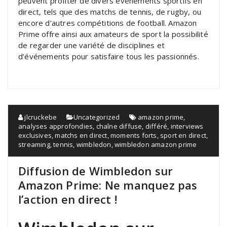
peuvent profiter de divers événements sportifs en
direct, tels que des matchs de tennis, de rugby, ou
encore d’autres compétitions de football. Amazon
Prime offre ainsi aux amateurs de sport la possibilité
de regarder une variété de disciplines et
d’événements pour satisfaire tous les passionnés.
jlcruckebe
Uncategorized
amazon prime
,
analyses approfondies
,
chaîne diffuse
,
différé
,
interviews
exclusives
,
matchs en direct
,
moments forts
,
sport en direct
,
streaming
,
tennis
,
wimbledon
,
wimbledon amazon prime
Diffusion de Wimbledon sur
Amazon Prime: Ne manquez pas
l’action en direct !