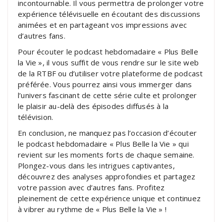
incontournable. Il vous permettra de prolonger votre
expérience télévisuelle en écoutant des discussions
animées et en partageant vos impressions avec
d’autres fans.
Pour écouter le podcast hebdomadaire « Plus Belle
la Vie », il vous suffit de vous rendre sur le site web
de la RTBF ou d’utiliser votre plateforme de podcast
préférée. Vous pourrez ainsi vous immerger dans
l’univers fascinant de cette série culte et prolonger
le plaisir au-delà des épisodes diffusés à la
télévision.
En conclusion, ne manquez pas l’occasion d’écouter
le podcast hebdomadaire « Plus Belle la Vie » qui
revient sur les moments forts de chaque semaine.
Plongez-vous dans les intrigues captivantes,
découvrez des analyses approfondies et partagez
votre passion avec d’autres fans. Profitez
pleinement de cette expérience unique et continuez
à vibrer au rythme de « Plus Belle la Vie » !