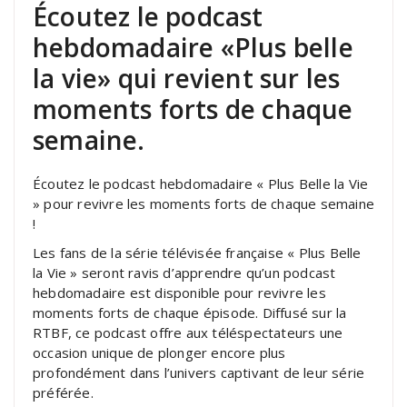
Écoutez le podcast
hebdomadaire «Plus belle
la vie» qui revient sur les
moments forts de chaque
semaine.
Écoutez le podcast hebdomadaire « Plus Belle la Vie
» pour revivre les moments forts de chaque semaine
!
Les fans de la série télévisée française « Plus Belle
la Vie » seront ravis d’apprendre qu’un podcast
hebdomadaire est disponible pour revivre les
moments forts de chaque épisode. Diffusé sur la
RTBF, ce podcast offre aux téléspectateurs une
occasion unique de plonger encore plus
profondément dans l’univers captivant de leur série
préférée.