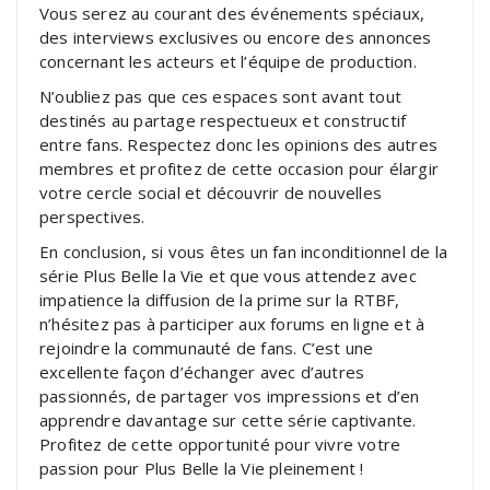
Vous serez au courant des événements spéciaux,
des interviews exclusives ou encore des annonces
concernant les acteurs et l’équipe de production.
N’oubliez pas que ces espaces sont avant tout
destinés au partage respectueux et constructif
entre fans. Respectez donc les opinions des autres
membres et profitez de cette occasion pour élargir
votre cercle social et découvrir de nouvelles
perspectives.
En conclusion, si vous êtes un fan inconditionnel de la
série Plus Belle la Vie et que vous attendez avec
impatience la diffusion de la prime sur la RTBF,
n’hésitez pas à participer aux forums en ligne et à
rejoindre la communauté de fans. C’est une
excellente façon d’échanger avec d’autres
passionnés, de partager vos impressions et d’en
apprendre davantage sur cette série captivante.
Profitez de cette opportunité pour vivre votre
passion pour Plus Belle la Vie pleinement !