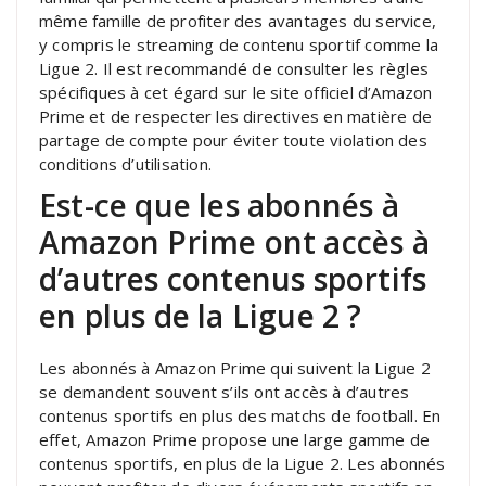
même famille de profiter des avantages du service,
y compris le streaming de contenu sportif comme la
Ligue 2. Il est recommandé de consulter les règles
spécifiques à cet égard sur le site officiel d’Amazon
Prime et de respecter les directives en matière de
partage de compte pour éviter toute violation des
conditions d’utilisation.
Est-ce que les abonnés à
Amazon Prime ont accès à
d’autres contenus sportifs
en plus de la Ligue 2 ?
Les abonnés à Amazon Prime qui suivent la Ligue 2
se demandent souvent s’ils ont accès à d’autres
contenus sportifs en plus des matchs de football. En
effet, Amazon Prime propose une large gamme de
contenus sportifs, en plus de la Ligue 2. Les abonnés