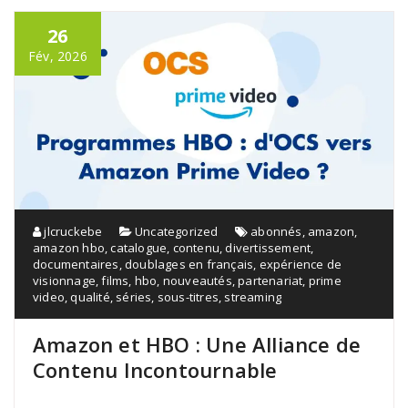
26
Fév, 2026
jlcruckebe
Uncategorized
abonnés
,
amazon
,
amazon hbo
,
catalogue
,
contenu
,
divertissement
,
documentaires
,
doublages en français
,
expérience de
visionnage
,
films
,
hbo
,
nouveautés
,
partenariat
,
prime
video
,
qualité
,
séries
,
sous-titres
,
streaming
Amazon et HBO : Une Alliance de
Contenu Incontournable