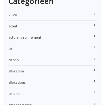
Categorieën
2020
achat
actu environnement
air
airbnb
allocation
allocations
amazon
amazon prime