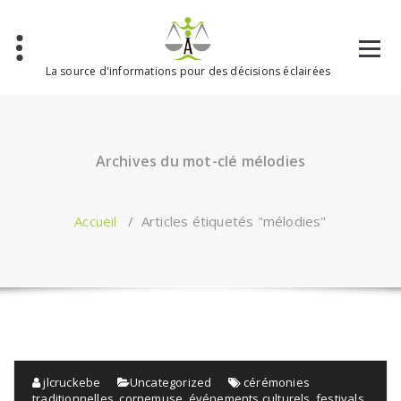
Aller
au
contenu
La source d'informations pour des décisions éclairées
Archives du mot-clé mélodies
Accueil
/
Articles étiquetés "mélodies"
jlcruckebe
Uncategorized
cérémonies
traditionnelles
,
cornemuse
,
événements culturels
,
festivals
,