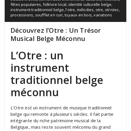
fêtes populaires
,
folklore local
,
identité culturelle belge
,
instrument traditionnel belge
,
l'otre
,
mélodies
,
otre
,
otristes
,
processions
,
soufflet en cuir
,
tuyaux en bois
,
variations
Découvrez l’Otre : Un Trésor
Musical Belge Méconnu
L’Otre : un
instrument
traditionnel belge
méconnu
L’Otre est un instrument de musique traditionnel
belge qui remonte à plusieurs siècles. Il fait partie
intégrante du riche patrimoine musical de la
Belgique, mais reste souvent méconnu du grand