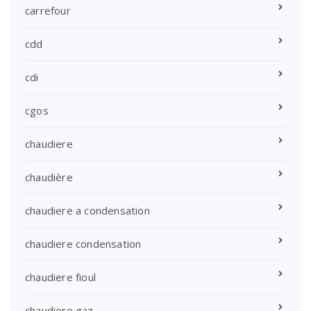
carrefour
cdd
cdi
cgos
chaudiere
chaudière
chaudiere a condensation
chaudiere condensation
chaudiere fioul
chaudiere gaz