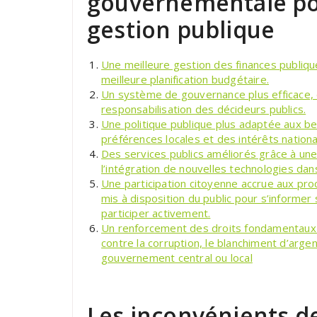
gouvernementale po
gestion publique
Une meilleure gestion des finances publiq
meilleure planification budgétaire.
Un système de gouvernance plus efficace, 
responsabilisation des décideurs publics.
Une politique publique plus adaptée aux b
préférences locales et des intérêts nationa
Des services publics améliorés grâce à une
l’intégration de nouvelles technologies dan
Une participation citoyenne accrue aux p
mis à disposition du public pour s’informer
participer activement.
Un renforcement des droits fondamentaux pa
contre la corruption, le blanchiment d’arge
gouvernement central ou local
Les inconvénients de