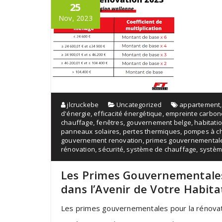
25
Nov, 2023
jlcruckebe
Uncategorized
appartement
d'énergie
,
efficacité énergétique
,
empreinte carbon
chauffage
,
fenêtres
,
gouvernement belge
,
habitati
panneaux solaires
,
pertes thermiques
,
pompes à c
gouvernement renovation
,
primes gouvernemental
rénovation
,
sécurité
,
système de chauffage
,
systèm
Les Primes Gouvernementales 
dans l’Avenir de Votre Habita
Les primes gouvernementales pour la rénovatio