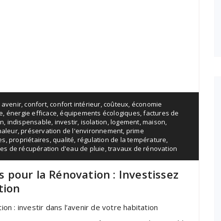
,
avenir
,
confort
,
confort intérieur
,
coûteux
,
économie
e
,
énergie efficace
,
équipements écologiques
,
factures de
on
,
indispensable
,
investir
,
isolation
,
logement
,
maison
,
haleur
,
préservation de l'environnement
,
prime
es
,
propriétaires
,
qualité
,
régulation de la température
,
es de récupération d'eau de pluie
,
travaux de rénovation
pour la Rénovation : Investissez
tion
n : investir dans l’avenir de votre habitation