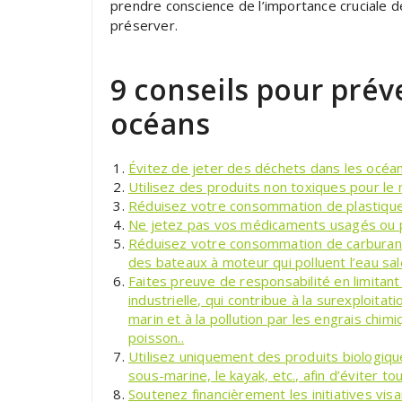
prendre conscience de l’importance cruciale d
préserver.
9 conseils pour préve
océans
Évitez de jeter des déchets dans les océan
Utilisez des produits non toxiques pour le 
Réduisez votre consommation de plastique
Ne jetez pas vos médicaments usagés ou p
Réduisez votre consommation de carburant e
des bateaux à moteur qui polluent l’eau salé
Faites preuve de responsabilité en limitan
industrielle, qui contribue à la surexploitat
marin et à la pollution par les engrais chimi
poisson..
Utilisez uniquement des produits biologiqu
sous-marine, le kayak, etc., afin d’éviter t
Soutenez financièrement les initiatives vi