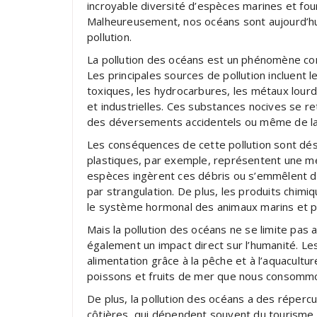
incroyable diversité d’espèces marines et fou
Malheureusement, nos océans sont aujourd’hui
pollution.
La pollution des océans est un phénomène com
Les principales sources de pollution incluent 
toxiques, les hydrocarbures, les métaux lourd
et industrielles. Ces substances nocives se re
des déversements accidentels ou même de la
Les conséquences de cette pollution sont dé
plastiques, par exemple, représentent une 
espèces ingèrent ces débris ou s’emmêlent de
par strangulation. De plus, les produits chim
le système hormonal des animaux marins et 
Mais la pollution des océans ne se limite pas 
également un impact direct sur l’humanité. Le
alimentation grâce à la pêche et à l’aquacultu
poissons et fruits de mer que nous consommo
De plus, la pollution des océans a des réper
côtières, qui dépendent souvent du tourisme e