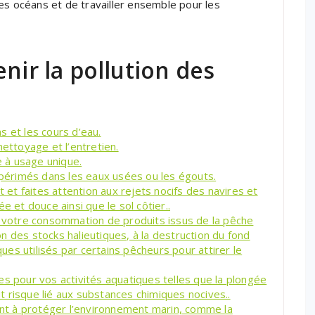
es océans et de travailler ensemble pour les
nir la pollution des
s et les cours d’eau.
nettoyage et l’entretien.
 à usage unique.
érimés dans les eaux usées ou les égouts.
t faites attention aux rejets nocifs des navires et
e et douce ainsi que le sol côtier..
t votre consommation de produits issus de la pêche
ion des stocks halieutiques, à la destruction du fond
ques utilisés par certains pêcheurs pour attirer le
es pour vos activités aquatiques telles que la plongée
out risque lié aux substances chimiques nocives..
sant à protéger l’environnement marin, comme la