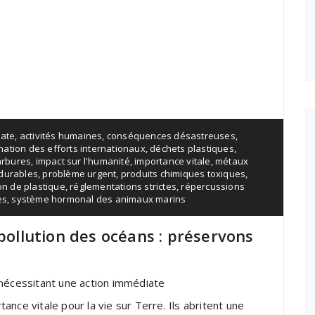
iate
,
activités humaines
,
conséquences désastreuses
,
nation des efforts internationaux
,
déchets plastiques
,
arbures
,
impact sur l'humanité
,
importance vitale
,
métaux
 durables
,
problème urgent
,
produits chimiques toxiques
,
on de plastique
,
réglementations strictes
,
répercussions
es
,
système hormonal des animaux marins
 pollution des océans : préservons
 nécessitant une action immédiate
nce vitale pour la vie sur Terre. Ils abritent une