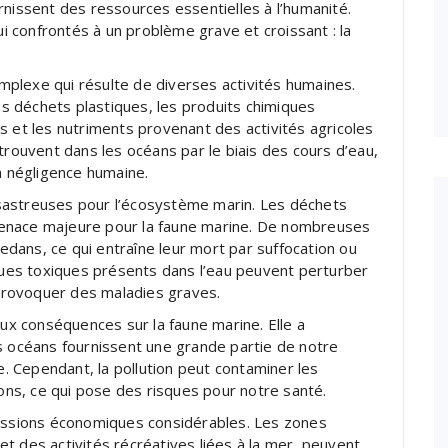
rnissent des ressources essentielles à l’humanité.
 confrontés à un problème grave et croissant : la
plexe qui résulte de diverses activités humaines.
les déchets plastiques, les produits chimiques
s et les nutriments provenant des activités agricoles
trouvent dans les océans par le biais des cours d’eau,
 négligence humaine.
sastreuses pour l’écosystème marin. Les déchets
menace majeure pour la faune marine. De nombreuses
dans, ce qui entraîne leur mort par suffocation ou
iques toxiques présents dans l’eau peuvent perturber
provoquer des maladies graves.
aux conséquences sur la faune marine. Elle a
s océans fournissent une grande partie de notre
re. Cependant, la pollution peut contaminer les
ns, ce qui pose des risques pour notre santé.
cussions économiques considérables. Les zones
t des activités récréatives liées à la mer, peuvent