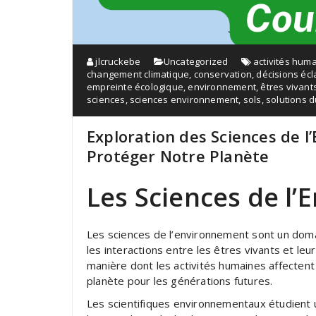
jlcruckebe
Uncategorized
activités hum
changement climatique
,
conservation
,
décisions écl
empreinte écologique
,
environnement
,
êtres vivant
sciences
,
sciences environnement
,
sols
,
solutions 
Exploration des Sciences de 
Protéger Notre Planète
Les Sciences de l
Les sciences de l’environnement sont un domai
les interactions entre les êtres vivants et le
manière dont les activités humaines affecten
planète pour les générations futures.
Les scientifiques environnementaux étudient une