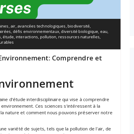
aines
,
air
,
avancées technologiques
,
biodiversité
,
airées
,
défis environnementaux
,
diversité biologique
,
eau
,
s
,
étude
,
interactions
,
pollution
,
ressources naturelles
,
durables
l’Environnement: Comprendre et
’Environnement
ne d’étude interdisciplinaire qui vise à comprendre
ur environnement. Ces sciences s’intéressent à la
t la nature et comment nous pouvons préserver notre
 variété de sujets, tels que la pollution de l’air, de