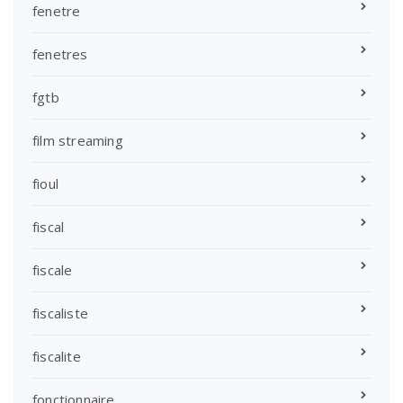
fenetre
fenetres
fgtb
film streaming
fioul
fiscal
fiscale
fiscaliste
fiscalite
fonctionnaire