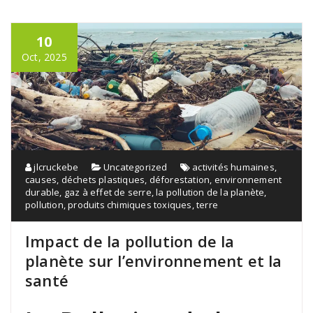
10
Oct, 2025
jlcruckebe
Uncategorized
activités humaines
,
causes
,
déchets plastiques
,
déforestation
,
environnement
durable
,
gaz à effet de serre
,
la pollution de la planète
,
pollution
,
produits chimiques toxiques
,
terre
Impact de la pollution de la
planète sur l’environnement et la
santé