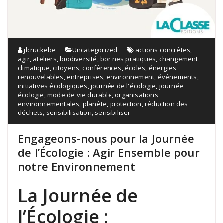
jlcruckebe
Uncategorized
actions concrètes
,
agir
,
ateliers
,
biodiversité
,
bonnes pratiques
,
changement
climatique
,
citoyens
,
conférences
,
écoles
,
énergies
renouvelables
,
entreprises
,
environnement
,
événements
,
initiatives écologiques
,
journée de l'écologie
,
journée
écologie
,
mode de vie durable
,
organisations
environnementales
,
planète
,
protection
,
réduction des
déchets
,
sensibilisation
,
sensibiliser
Engageons-nous pour la Journée
de l’Écologie : Agir Ensemble pour
notre Environnement
La Journée de
l’Écologie :