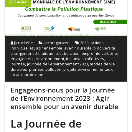
Juil, 2026
jlcruckebe
Uncategorized
2023
,
actions
individuelles
,
agir ensemble
,
avenir durable
,
biodiversité
,
changement climatique
,
collaboration
,
empreinte carbone
,
engagement
,
environnement
,
initiatives collectives
,
journée
,
journée de l environnement 2023
,
modes de vie
durables
,
planète
,
pollution
,
projets environnementaux
locaux
,
protection
Engageons-nous pour la Journée
de l’Environnement 2023 : Agir
ensemble pour un avenir durable
La Journée de