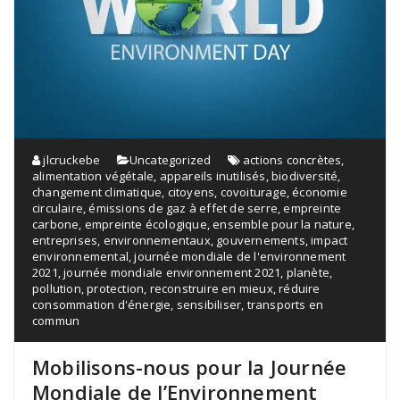
jlcruckebe
Uncategorized
actions concrètes
,
alimentation végétale
,
appareils inutilisés
,
biodiversité
,
changement climatique
,
citoyens
,
covoiturage
,
économie
circulaire
,
émissions de gaz à effet de serre
,
empreinte
carbone
,
empreinte écologique
,
ensemble pour la nature
,
entreprises
,
environnementaux
,
gouvernements
,
impact
environnemental
,
journée mondiale de l'environnement
2021
,
journée mondiale environnement 2021
,
planète
,
pollution
,
protection
,
reconstruire en mieux
,
réduire
consommation d'énergie
,
sensibiliser
,
transports en
commun
Mobilisons-nous pour la Journée
Mondiale de l’Environnement