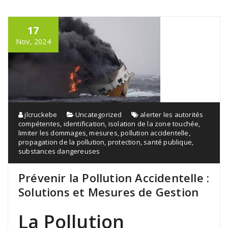
17
Nov, 2024
jlcruckebe
Uncategorized
alerter les autorités
compétentes
,
identification
,
isolation de la zone touchée
,
limiter les dommages
,
mesures
,
pollution accidentelle
,
propagation de la pollution
,
protection
,
santé publique
,
substances dangereuses
Prévenir la Pollution Accidentelle :
Solutions et Mesures de Gestion
La Pollution