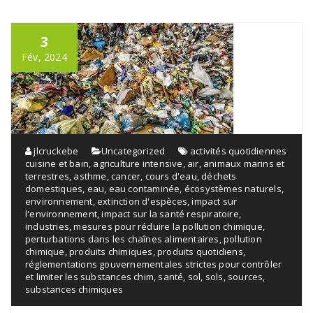
3
Fév, 2024
jlcruckebe
Uncategorized
activités quotidiennes
cuisine et bain
,
agriculture intensive
,
air
,
animaux marins et
terrestres
,
asthme
,
cancer
,
cours d'eau
,
déchets
domestiques
,
eau
,
eau contaminée
,
écosystèmes naturels
,
environnement
,
extinction d'espèces
,
impact sur
l'environnement
,
impact sur la santé respiratoire
,
industries
,
mesures pour réduire la pollution chimique
,
perturbations dans les chaînes alimentaires
,
pollution
chimique
,
produits chimiques
,
produits quotidiens
,
réglementations gouvernementales strictes pour contrôler
et limiter les substances chim
,
santé
,
sol
,
sols
,
sources
,
substances chimiques