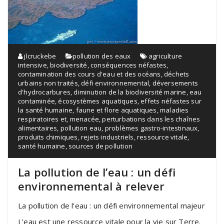
jlcruckebe
pollution des eaux
agriculture
intensive
,
biodiversité
,
conséquences néfastes
,
contamination des cours d'eau et des océans
,
déchets
urbains non traités
,
défi environnemental
,
déversements
d'hydrocarbures
,
diminution de la biodiversité marine
,
eau
contaminée
,
écosystèmes aquatiques
,
effets néfastes sur
la santé humaine
,
faune et flore aquatiques
,
maladies
respiratoires et
,
menacée
,
perturbations dans les chaînes
alimentaires
,
pollution eau
,
problèmes gastro-intestinaux
,
produits chimiques
,
rejets industriels
,
ressource vitale
,
santé humaine
,
sources de pollution
La pollution de l’eau : un défi
environnemental à relever
La pollution de l’eau : un défi environnemental majeur
L’eau est une ressource vitale pour la vie sur Terre.