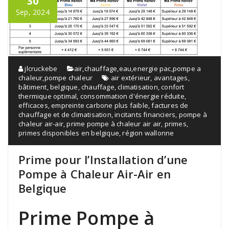
30
Sep, 2024
jlcruckebe
air
,
chauffage
,
eau
,
energie pac
,
pompe a
chaleur
,
pompe chaleur
air extérieur
,
avantages
,
bâtiment
,
belgique
,
chauffage
,
climatisation
,
confort
thermique optimal
,
consommation d'énergie réduite
,
efficaces
,
empreinte carbone plus faible
,
factures de
chauffage et de climatisation
,
incitants financiers
,
pompe à
chaleur air-air
,
prime pompe à chaleur air air
,
primes
,
primes disponibles en belgique
,
région wallonne
Prime pour l’Installation d’une
Pompe à Chaleur Air-Air en
Belgique
Prime Pompe à