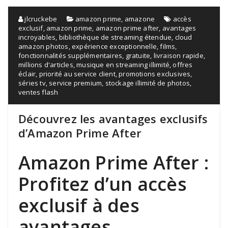
jlcruckebe
amazon prime
,
amazone
accès
exclusif
,
amazon prime
,
amazon prime after
,
avantages
incroyables
,
bibliothèque de streaming étendue
,
cloud
amazon photos
,
expérience exceptionnelle
,
films
,
fonctionnalités supplémentaires
,
gratuite
,
livraison rapide
,
millions d'articles
,
musique en streaming illimité
,
offres
éclair
,
priorité au service client
,
promotions exclusives
,
séries tv
,
service premium
,
stockage illimité de photos
,
ventes flash
Découvrez les avantages exclusifs
d’Amazon Prime After
Amazon Prime After :
Profitez d’un accès
exclusif à des
avantages