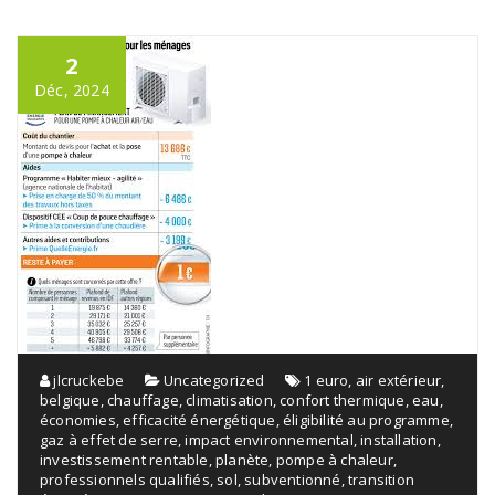
2
Déc, 2024
jlcruckebe
Uncategorized
1 euro
,
air extérieur
,
belgique
,
chauffage
,
climatisation
,
confort thermique
,
eau
,
économies
,
efficacité énergétique
,
éligibilité au programme
,
gaz à effet de serre
,
impact environnemental
,
installation
,
investissement rentable
,
planète
,
pompe à chaleur
,
professionnels qualifiés
,
sol
,
subventionné
,
transition