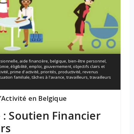
ssionnelle
,
aide financière
,
belgique
,
bien-être personnel
,
omie
,
éligibilité
,
emploi
,
gouvernement
,
objectifs clairs et
ivité
,
prime d'activité
,
priorités
,
productivité
,
revenus
tuation familiale
,
tâches à l'avance
,
travailleurs
,
travailleurs
’Activité en Belgique
 : Soutien Financier
urs