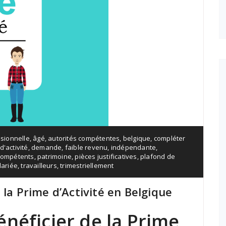
ssionnelle
,
âgé
,
autorités compétentes
,
belgique
,
compléter
d'activité
,
demande
,
faible revenu
,
indépendante
,
compétents
,
patrimoine
,
pièces justificatives
,
plafond de
lariée
,
travailleurs
,
trimestriellement
 la Prime d’Activité en Belgique
néficier de la Prime