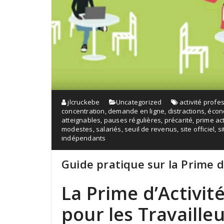
jlcruckebe
Uncategorized
activité profe
concentration
,
demande en ligne
,
distractions
,
écon
atteignables
,
pauses régulières
,
précarité
,
prime act
modestes
,
salariés
,
seuil de revenus
,
site officiel
,
si
indépendants
Guide pratique sur la Prime d
La Prime d’Activité
pour les Travaille