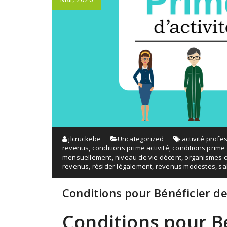
jlcruckebe
Uncategorized
activité profe
revenus
,
conditions prime activité
,
conditions prime 
mensuellement
,
niveau de vie décent
,
organismes 
revenus
,
résider légalement
,
revenus modestes
,
sa
Conditions pour Bénéficier de
Conditions pour Bé