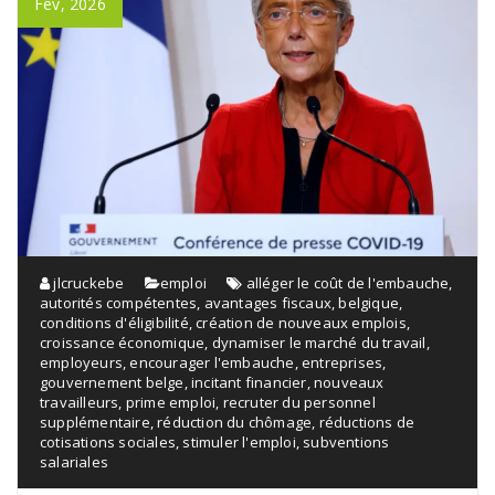
Fév, 2026
jlcruckebe
emploi
alléger le coût de l'embauche
,
autorités compétentes
,
avantages fiscaux
,
belgique
,
conditions d'éligibilité
,
création de nouveaux emplois
,
croissance économique
,
dynamiser le marché du travail
,
employeurs
,
encourager l'embauche
,
entreprises
,
gouvernement belge
,
incitant financier
,
nouveaux
travailleurs
,
prime emploi
,
recruter du personnel
supplémentaire
,
réduction du chômage
,
réductions de
cotisations sociales
,
stimuler l'emploi
,
subventions
salariales