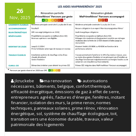
26
Nov, 2025
jlcruckebe
ma renovation
autorisations
nécessaires
,
bâtiments
,
belgique
,
confort thermique
,
efficacité énergétique
,
émissions de gaz à effet de serre
,
entrepreneurs agréés
,
factures d'énergie
,
fenêtres
,
incitant
financier
,
isolation des murs
,
la prime renov
,
normes
techniques
,
panneaux solaires
,
prime rénov
,
rénovation
énergétique
,
sol
,
système de chauffage écologique
,
toit
,
transition vers une économie durable
,
travaux
,
valeur
patrimoniale des logements