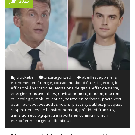
Juin, 2026
jlcruckebe
Uncategorized
abeilles
,
appareils
économes en énergie
,
consommation d'énergie
,
écologie
,
efficacité énergétique
,
émissions de gaz à effet de serre
,
énergies renouvelables
,
environnement
,
macron
,
macron
et l écologie
,
mobilité douce
,
neutre en carbone
,
pacte vert
pour l'europe
,
pesticides nocifs
,
pistes cyclables
,
pratiques
respectueuses de l'environnement
,
président français
,
transition écologique
,
transports en commun
,
union
européenne
,
urgente climatique