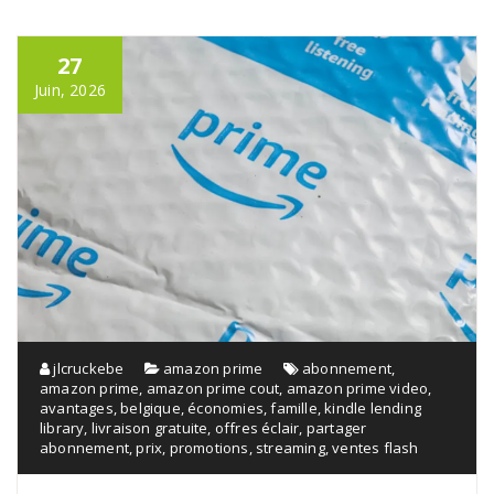
27
Juin, 2026
jlcruckebe
amazon prime
abonnement
,
amazon prime
,
amazon prime cout
,
amazon prime video
,
avantages
,
belgique
,
économies
,
famille
,
kindle lending
library
,
livraison gratuite
,
offres éclair
,
partager
abonnement
,
prix
,
promotions
,
streaming
,
ventes flash