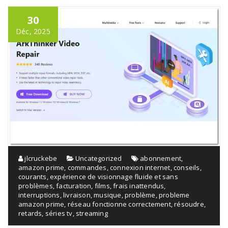
30
Déc, 2025
jlcruckebe
Uncategorized
abonnement
,
amazon prime
,
commandes
,
connexion internet
,
conseils
,
courants
,
expérience de visionnage fluide et sans
problèmes
,
facturation
,
films
,
frais inattendus
,
interruptions
,
livraison
,
musique
,
problème
,
probleme
amazon prime
,
réseau fonctionne correctement
,
résoudre
,
retards
,
séries tv
,
streaming