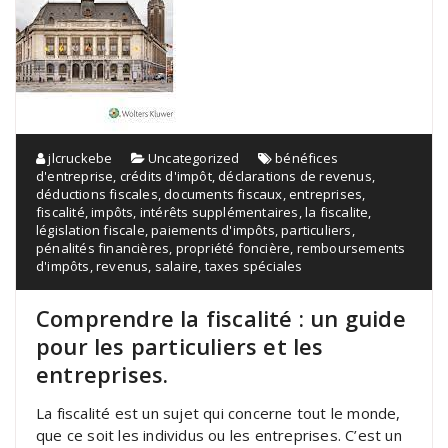
jlcruckebe
Uncategorized
bénéfices
d'entreprise
,
crédits d'impôt
,
déclarations de revenus
,
déductions fiscales
,
documents fiscaux
,
entreprises
,
fiscalité
,
impôts
,
intérêts supplémentaires
,
la fiscalite
,
législation fiscale
,
paiements d'impôts
,
particuliers
,
pénalités financières
,
propriété foncière
,
remboursements
d'impôts
,
revenus
,
salaire
,
taxes spéciales
Comprendre la fiscalité : un guide
pour les particuliers et les
entreprises.
La fiscalité est un sujet qui concerne tout le monde,
que ce soit les individus ou les entreprises. C’est un