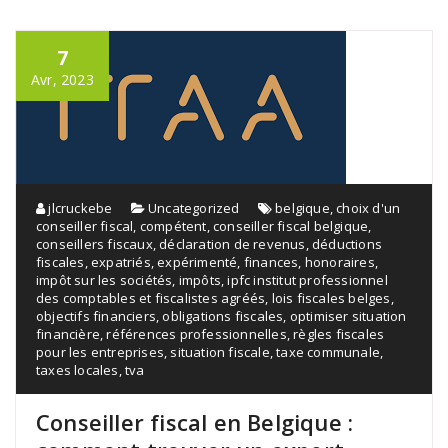
7
Avr, 2023
jlcruckebe
Uncategorized
belgique
,
choix d'un
conseiller fiscal
,
compétent
,
conseiller fiscal belgique
,
conseillers fiscaux
,
déclaration de revenus
,
déductions
fiscales
,
expatriés
,
expérimenté
,
finances
,
honoraires
,
impôt sur les sociétés
,
impôts
,
ipfc institut professionnel
des comptables et fiscalistes agréés
,
lois fiscales belges
,
objectifs financiers
,
obligations fiscales
,
optimiser situation
financière
,
références professionnelles
,
règles fiscales
pour les entreprises
,
situation fiscale
,
taxe communale
,
taxes locales
,
tva
Conseiller fiscal en Belgique :