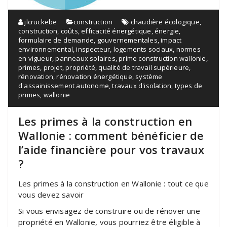
jlcruckebe
construction
chaudière écologique
,
construction
,
coûts
,
efficacité énergétique
,
énergie
,
formulaire de demande
,
gouvernementales
,
impact
environnemental
,
inspecteur
,
logements sociaux
,
normes
en vigueur
,
panneaux solaires
,
prime construction wallonie
,
primes
,
projet
,
propriété
,
qualité de travail supérieure
,
rénovation
,
rénovation énergétique
,
système
d'assainissement autonome
,
travaux d'isolation
,
types de
primes
,
wallonie
Les primes à la construction en
Wallonie : comment bénéficier de
l’aide financière pour vos travaux
?
Les primes à la construction en Wallonie : tout ce que
vous devez savoir
Si vous envisagez de construire ou de rénover une
propriété en Wallonie, vous pourriez être éligible à