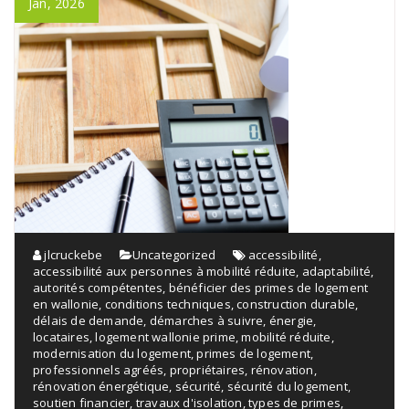
Jan, 2026
jlcruckebe
Uncategorized
accessibilité
,
accessibilité aux personnes à mobilité réduite
,
adaptabilité
,
autorités compétentes
,
bénéficier des primes de logement
en wallonie
,
conditions techniques
,
construction durable
,
délais de demande
,
démarches à suivre
,
énergie
,
locataires
,
logement wallonie prime
,
mobilité réduite
,
modernisation du logement
,
primes de logement
,
professionnels agréés
,
propriétaires
,
rénovation
,
rénovation énergétique
,
sécurité
,
sécurité du logement
,
soutien financier
,
travaux d'isolation
,
types de primes
,