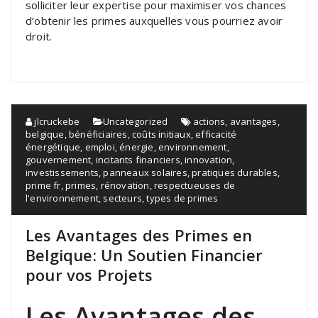
solliciter leur expertise pour maximiser vos chances
d’obtenir les primes auxquelles vous pourriez avoir
droit.
jlcruckebe
Uncategorized
actions
,
avantages
,
belgique
,
bénéficiaires
,
coûts initiaux
,
efficacité
énergétique
,
emploi
,
énergie
,
environnement
,
gouvernement
,
incitants financiers
,
innovation
,
investissements
,
panneaux solaires
,
pratiques durables
,
prime fr
,
primes
,
rénovation
,
respectueuses de
l'environnement
,
secteurs
,
types de primes
Les Avantages des Primes en
Belgique: Un Soutien Financier
pour vos Projets
Les Avantages des