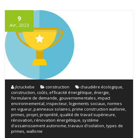
9
Avr, 2023
jlcruckebe
construction
chaudière écologique
,
construction
,
coûts
,
efficacité énergétique
,
énergie
,
formulaire de demande
,
gouvernementales
,
impact
environnemental
,
inspecteur
,
logements sociaux
,
normes
en vigueur
,
panneaux solaires
,
prime construction wallonie
,
primes
,
projet
,
propriété
,
qualité de travail supérieure
,
rénovation
,
rénovation énergétique
,
système
d'assainissement autonome
,
travaux d'isolation
,
types de
primes
,
wallonie