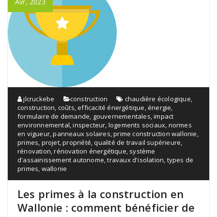
Avr, 2023
jlcruckebe
construction
chaudière écologique
,
construction
,
coûts
,
efficacité énergétique
,
énergie
,
formulaire de demande
,
gouvernementales
,
impact
environnemental
,
inspecteur
,
logements sociaux
,
normes
en vigueur
,
panneaux solaires
,
prime construction wallonie
,
primes
,
projet
,
propriété
,
qualité de travail supérieure
,
rénovation
,
rénovation énergétique
,
système
d'assainissement autonome
,
travaux d'isolation
,
types de
primes
,
wallonie
Les primes à la construction en
Wallonie : comment bénéficier de