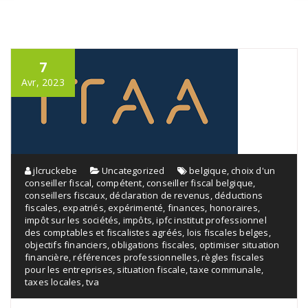
7
Avr, 2023
jlcruckebe
Uncategorized
belgique
,
choix d'un
conseiller fiscal
,
compétent
,
conseiller fiscal belgique
,
conseillers fiscaux
,
déclaration de revenus
,
déductions
fiscales
,
expatriés
,
expérimenté
,
finances
,
honoraires
,
impôt sur les sociétés
,
impôts
,
ipfc institut professionnel
des comptables et fiscalistes agréés
,
lois fiscales belges
,
objectifs financiers
,
obligations fiscales
,
optimiser situation
financière
,
références professionnelles
,
règles fiscales
pour les entreprises
,
situation fiscale
,
taxe communale
,
taxes locales
,
tva