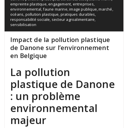
empreinte plastique
,
engagement
,
entreprises
,
environnemental
,
faune marine
,
image publique
,
marché
,
océans
,
pollution plastique
,
pratiques durables
,
responsabilité sociale
,
secteur agroalimentaire
,
sensibilisation
Impact de la pollution plastique
de Danone sur l’environnement
en Belgique
La pollution
plastique de Danone
: un problème
environnemental
majeur