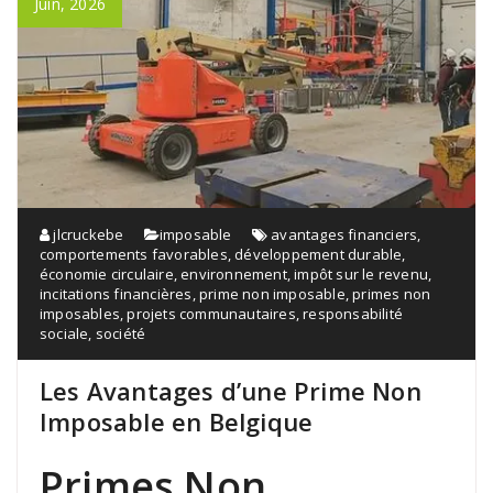
Juin, 2026
jlcruckebe
imposable
avantages financiers
,
comportements favorables
,
développement durable
,
économie circulaire
,
environnement
,
impôt sur le revenu
,
incitations financières
,
prime non imposable
,
primes non
imposables
,
projets communautaires
,
responsabilité
sociale
,
société
Les Avantages d’une Prime Non
Imposable en Belgique
Primes Non