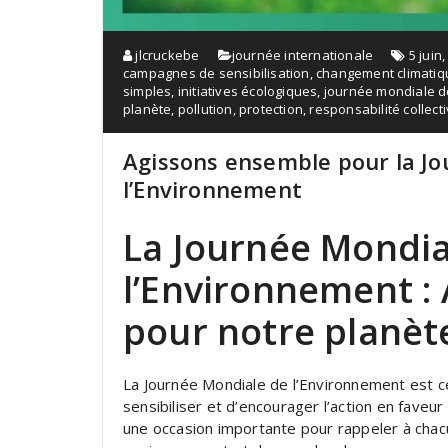
jlcruckebe
journée internationale
5 juin
campagnes de sensibilisation
,
changement climatiq
simples
,
initiatives écologiques
,
journée mondiale d
planète
,
pollution
,
protection
,
responsabilité collect
Agissons ensemble pour la J
l’Environnement
La Journée Mondia
l’Environnement :
pour notre planèt
La Journée Mondiale de l’Environnement est cé
sensibiliser et d’encourager l’action en faveu
une occasion importante pour rappeler à chac