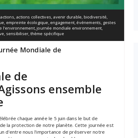
,
actions
,
actions collectives
,
avenir durable
,
biodiversité
,
ue
,
empreinte écologique
,
engagement
,
événements
,
gestes
e l'environnement
,
journée mondiale environnement
,
ive
,
sensibiliser
,
thème spécifique
ournée Mondiale de
le de
 Agissons ensemble
e
lébrée chaque année le 5 juin dans le but de
r de la protection de notre planète. Cette journée est
un d’entre nous l’importance de préserver notre