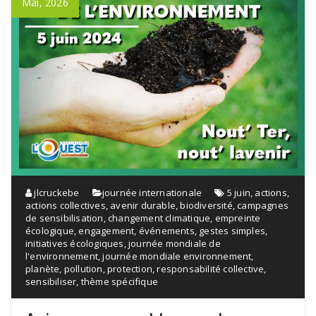
Mai, 2026
jlcruckebe
journée internationale
5 juin
,
actions
,
actions collectives
,
avenir durable
,
biodiversité
,
campagnes
de sensibilisation
,
changement climatique
,
empreinte
écologique
,
engagement
,
événements
,
gestes simples
,
initiatives écologiques
,
journée mondiale de
l'environnement
,
journée mondiale environnement
,
planète
,
pollution
,
protection
,
responsabilité collective
,
sensibiliser
,
thème spécifique