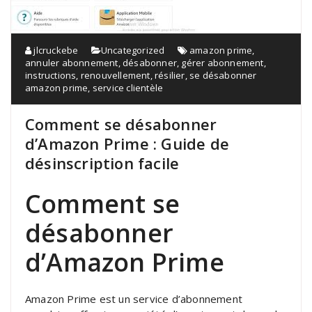
jlcruckebe
Uncategorized
amazon prime
,
annuler abonnement
,
désabonner
,
gérer abonnement
,
instructions
,
renouvellement
,
résilier
,
se désabonner
amazon prime
,
service clientèle
Comment se désabonner
d’Amazon Prime : Guide de
désinscription facile
Comment se
désabonner
d’Amazon Prime
Amazon Prime est un service d’abonnement