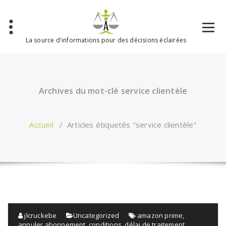
Aller
au
contenu
La source d'informations pour des décisions éclairées
Archives du mot-clé service clientèle
Accueil
/
Articles étiquetés "service clientèle"
jlcruckebe
Uncategorized
amazon prime
,
annuler abonnement
,
conditions
,
délai de traitement
,