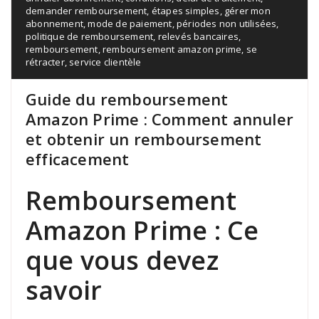
demander remboursement
,
étapes simples
,
gérer mon
abonnement
,
mode de paiement
,
périodes non utilisées
,
politique de remboursement
,
relevés bancaires
,
remboursement
,
remboursement amazon prime
,
se
rétracter
,
service clientèle
Guide du remboursement
Amazon Prime : Comment annuler
et obtenir un remboursement
efficacement
Remboursement
Amazon Prime : Ce
que vous devez
savoir