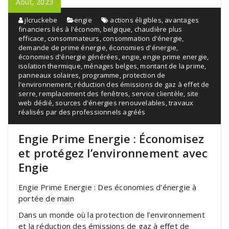
Août, 2023
jlcruckebe
engie
actions éligibles
,
avantages
financiers liés à l'économ
,
belgique
,
chaudière plus
efficace
,
consommateurs
,
consommation d'énergie
,
demande de prime énergie
,
économies d'énergie
,
économies d'énergie générées
,
engie
,
engie prime energie
,
isolation thermique
,
ménages belges
,
montant de la prime
,
panneaux solaires
,
programme
,
protection de
l'environnement
,
réduction des émissions de gaz à effet de
serre
,
remplacement des fenêtres
,
service clientèle
,
site
web dédié
,
sources d'énergies renouvelables
,
travaux
réalisés par des professionnels agréés
Engie Prime Energie : Économisez
et protégez l’environnement avec
Engie
Engie Prime Energie : Des économies d’énergie à
portée de main
Dans un monde où la protection de l’environnement
et la réduction des émissions de gaz à effet de