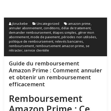
jlcruckebe
Uncategorized
amazon prime
,
annuler abonnement
,
conditions
,
délai de traitement
,
demander remboursement
,
étapes simples
,
gérer mon
abonnement
,
mode de paiement
,
périodes non utilisées
,
politique de remboursement
,
relevés bancaires
,
remboursement
,
remboursement amazon prime
,
se
rétracter
,
service clientèle
Guide du remboursement
Amazon Prime : Comment annuler
et obtenir un remboursement
efficacement
Remboursement
Amazon Prime : Ce