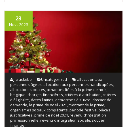
23
Nov, 2025
jlcruckebe
Uncategorized
allocation aux
personnes âgées
,
allocation aux personnes handicapées
,
allocations sociales
,
arnaques liées à la prime de noël
,
belgique
,
charges financières
,
critères d'attribution
,
critères
d'éligibilité
,
dates limites
,
démarches à suivre
,
dossier de
demande
,
la prime de noël 2021
,
montant de la prime
,
organismes sociaux compétents
,
période festive
,
pièces
justificatives
,
prime de noël 2021
,
revenu d'intégration
professionnelle
,
revenu d'intégration sociale
,
soutien
financier