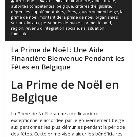
jlcruckebe
caf
aide financière
,
aide sociale
,
autorités compétentes
,
belgique
,
critères d'éligibilité
,
dépenses supplémentaires
,
fêtes
,
gouvernement belge
,
la
prime de noel
,
montant de la prime de noël
,
organismes
sociaux locaux
,
personnes démunies
,
prime de noël
,
région
,
revenu d'intégration sociale
,
ris
,
situation
familiale
La Prime de Noël : Une Aide
Financière Bienvenue Pendant les
Fêtes en Belgique
La Prime de Noël en
Belgique
La Prime de Noël est une aide financière
exceptionnelle accordée par le gouvernement belge
aux personnes les plus démunies pendant la période
des fêtes. Cette prime vise à aider les bénéficiaires