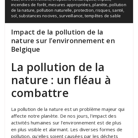
incendies de forêt
,
mesures appropriées
,
planète
,
pollution
de la nature
,
pollution naturelle
,
protection
,
risques
,
santé
,
sol
,
substances nocives
,
surveillance
,
tempêtes de sable
Impact de la pollution de la
nature sur l’environnement en
Belgique
La pollution de la
nature : un fléau à
combattre
La pollution de la nature est un problème majeur qui
affecte notre planète. De nos jours, l’impact des
activités humaines sur l’environnement est de plus
en plus visible et alarmant. Les diverses formes de
pollution, qu’elles soient causées par les déchets