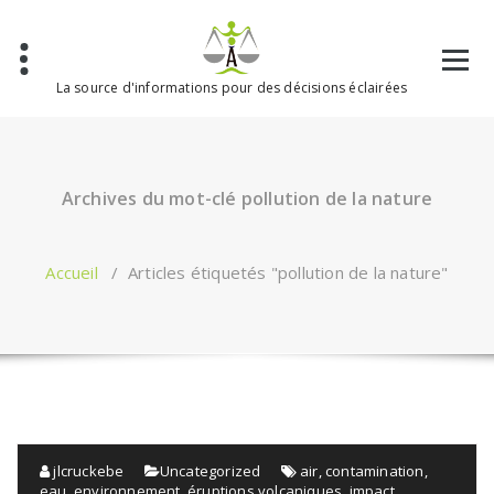
Aller
au
contenu
La source d'informations pour des décisions éclairées
Archives du mot-clé pollution de la nature
Accueil
/
Articles étiquetés "pollution de la nature"
jlcruckebe
Uncategorized
air
,
contamination
,
eau
,
environnement
,
éruptions volcaniques
,
impact
,