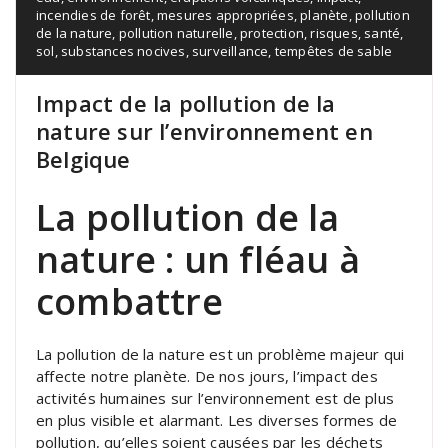
incendies de forêt
,
mesures appropriées
,
planète
,
pollution
de la nature
,
pollution naturelle
,
protection
,
risques
,
santé
,
sol
,
substances nocives
,
surveillance
,
tempêtes de sable
Impact de la pollution de la
nature sur l’environnement en
Belgique
La pollution de la
nature : un fléau à
combattre
La pollution de la nature est un problème majeur qui
affecte notre planète. De nos jours, l’impact des
activités humaines sur l’environnement est de plus
en plus visible et alarmant. Les diverses formes de
pollution, qu’elles soient causées par les déchets