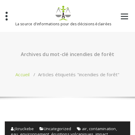
Aller
au
contenu
La source d'informations pour des décisions éclairées
Archives du mot-clé incendies de forêt
Accueil
/
Articles étiquetés "incendies de forêt"
jlcruckebe
Uncategorized
air
,
contamination
,
eau
,
environnement
,
éruptions volcaniques
,
impact
,