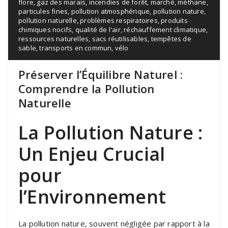
flore
,
gaz des marais
,
incendies de forêt
,
marché
,
méthane
,
particules fines
,
pollution atmosphérique
,
pollution nature
,
pollution naturelle
,
problèmes respiratoires
,
produits
chimiques nocifs
,
qualité de l'air
,
réchauffement climatique
,
ressources naturelles
,
sacs réutilisables
,
tempêtes de
sable
,
transports en commun
,
vélo
Préserver l’Équilibre Naturel :
Comprendre la Pollution
Naturelle
La Pollution Nature :
Un Enjeu Crucial
pour
l’Environnement
La pollution nature, souvent négligée par rapport à la