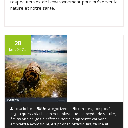
respectueuses de l’environnement pour préserver la
nature et notre santé.
28
Jan, 2025
jlcruckebe
Uncategorized
cendres
,
composés
organiques volatils
,
déchets plastiques
,
dioxyde de soufre
,
émissions de gaz à effet de serre
,
empreinte carbone
,
empreinte écologique
,
éruptions volcaniques
,
faune et