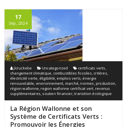
17
Sep, 2024
jlcruckebe
Uncategorized
certificats verts
,
changement climatique
,
combustibles fossiles
,
critères
,
électricité verte
,
éligibilité
,
emplois verts
,
énergie
renouvelable
,
environnement
,
marché
,
normes
,
production
,
région wallonne
,
region wallonne certificat vert
,
revenus
supplémentaires
,
soutien financier
,
transition écologique
La Région Wallonne et son
Système de Certificats Verts :
Promouvoir les Énergies