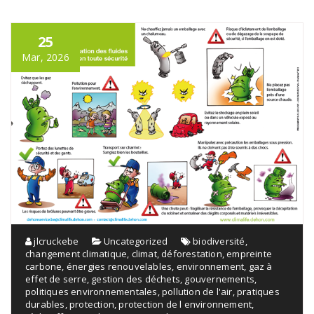
25
Mar, 2026
jlcruckebe
Uncategorized
biodiversité
,
changement climatique
,
climat
,
déforestation
,
empreinte
carbone
,
énergies renouvelables
,
environnement
,
gaz à
effet de serre
,
gestion des déchets
,
gouvernements
,
politiques environnementales
,
pollution de l'air
,
pratiques
durables
,
protection
,
protection de l environnement
,