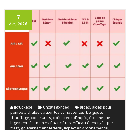
7
Avr, 2026
jlcruckebe
Uncategorized
aides
,
aides pour
pompe a chaleur
,
autorités compétentes
,
belgique
,
chauffage
,
communes
,
coût
,
crédit d'impôt
,
éco-chèque
logement
,
économies financières
,
efficacité énergétique
,
frein
,
gouvernement fédéral
,
impact environnemental
,