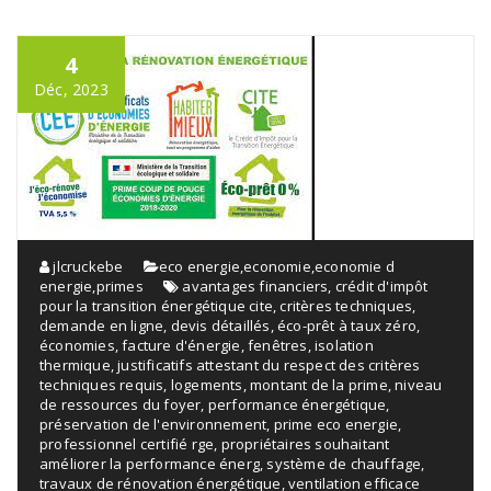
4
Déc, 2023
jlcruckebe
eco energie
,
economie
,
economie d
energie
,
primes
avantages financiers
,
crédit d'impôt
pour la transition énergétique cite
,
critères techniques
,
demande en ligne
,
devis détaillés
,
éco-prêt à taux zéro
,
économies
,
facture d'énergie
,
fenêtres
,
isolation
thermique
,
justificatifs attestant du respect des critères
techniques requis
,
logements
,
montant de la prime
,
niveau
de ressources du foyer
,
performance énergétique
,
préservation de l'environnement
,
prime eco energie
,
professionnel certifié rge
,
propriétaires souhaitant
améliorer la performance énerg
,
système de chauffage
,
travaux de rénovation énergétique
,
ventilation efficace