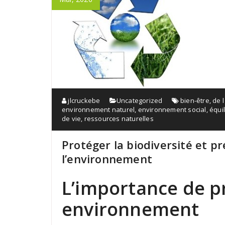
jlcruckebe
Uncategorized
bien-être
,
de 
environnement naturel
,
environnement social
,
équi
de vie
,
ressources naturelles
Protéger la biodiversité et pr
l’environnement
L’importance de p
environnement