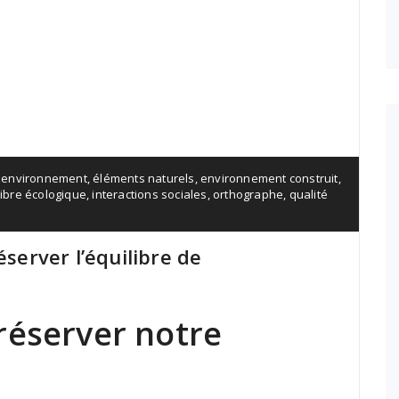
l environnement
,
éléments naturels
,
environnement construit
,
libre écologique
,
interactions sociales
,
orthographe
,
qualité
éserver l’équilibre de
réserver notre