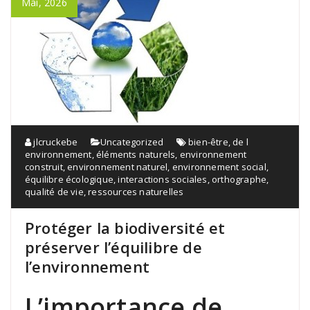
Mai, 2026
jlcruckebe
Uncategorized
bien-être
,
de l
environnement
,
éléments naturels
,
environnement
construit
,
environnement naturel
,
environnement social
,
équilibre écologique
,
interactions sociales
,
orthographe
,
qualité de vie
,
ressources naturelles
Protéger la biodiversité et
préserver l’équilibre de
l’environnement
L’importance de