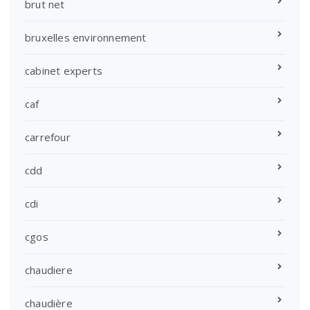
brut net
bruxelles environnement
cabinet experts
caf
carrefour
cdd
cdi
cgos
chaudiere
chaudière