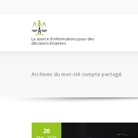
Aller
au
contenu
La source d'informations pour des
décisions éclairées
Archives du mot-clé compte partagé
26
Mai, 2026