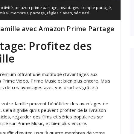
activité
,
amazon prime partage
,
avantages
,
compte partagé
,
ilial
,
membres
,
partage
,
règles claires
,
sécurité
Famille avec Amazon Prime Partage
age: Profitez des
lle
remium offrant une multitude d’avantages aux
 à Prime Video, Prime Music et bien plus encore. Mais
ns de ces avantages avec vos proches grâce à
otre famille peuvent bénéficier des avantages de
ela signifie qu’ils peuvent profiter de la livraison
ticles, regarder des films et séries populaires sur
cité sur Prime Music, et bien plus encore.
 suffit d’inviter jusqu’à quatre membres de votre