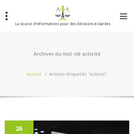
Aller
au
contenu
La source d'informations pour des décisions éclairées
Archives du mot-clé activité
Accueil
/
Articles étiquetés "activité"
26