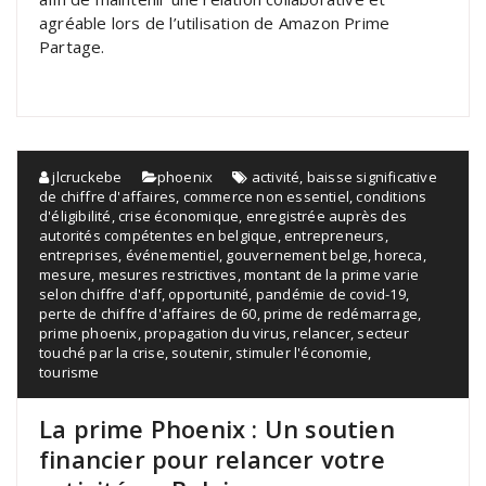
agréable lors de l’utilisation de Amazon Prime
Partage.
jlcruckebe
phoenix
activité
,
baisse significative
de chiffre d'affaires
,
commerce non essentiel
,
conditions
d'éligibilité
,
crise économique
,
enregistrée auprès des
autorités compétentes en belgique
,
entrepreneurs
,
entreprises
,
événementiel
,
gouvernement belge
,
horeca
,
mesure
,
mesures restrictives
,
montant de la prime varie
selon chiffre d'aff
,
opportunité
,
pandémie de covid-19
,
perte de chiffre d'affaires de 60
,
prime de redémarrage
,
prime phoenix
,
propagation du virus
,
relancer
,
secteur
touché par la crise
,
soutenir
,
stimuler l'économie
,
tourisme
La prime Phoenix : Un soutien
financier pour relancer votre