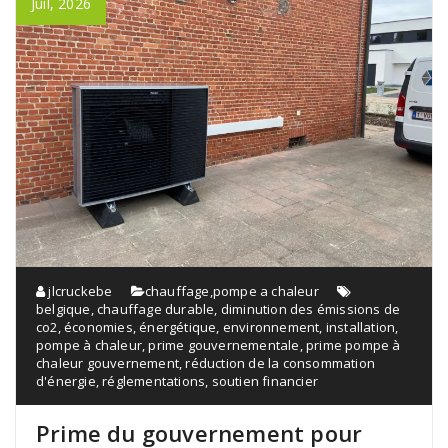
Juil, 2026
jlcruckebe
chauffage
,
pompe a chaleur
belgique
,
chauffage durable
,
diminution des émissions de
co2
,
économies
,
énergétique
,
environnement
,
installation
,
pompe à chaleur
,
prime gouvernementale
,
prime pompe à
chaleur gouvernement
,
réduction de la consommation
d'énergie
,
réglementations
,
soutien financier
Prime du gouvernement pour