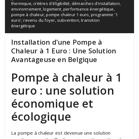
thermique
,
critères d'éligibilité
,
démarches d'installation
,
environnement
,
logement
,
performance énergétique
,
pompe à chaleur
,
pompe chaleur 1 euro
,
programme '1
euro'
,
revenu du foyer
,
subvention
,
transition
énergétique
Installation d’une Pompe à
Chaleur à 1 Euro : Une Solution
Avantageuse en Belgique
Pompe à chaleur à 1
euro : une solution
économique et
écologique
La pompe à chaleur est devenue une solution