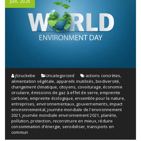
Juin, 2026
jlcruckebe
Uncategorized
actions concrètes
,
alimentation végétale
,
appareils inutilisés
,
biodiversité
,
changement climatique
,
citoyens
,
covoiturage
,
économie
circulaire
,
émissions de gaz à effet de serre
,
empreinte
carbone
,
empreinte écologique
,
ensemble pour la nature
,
entreprises
,
environnementaux
,
gouvernements
,
impact
environnemental
,
journée mondiale de l'environnement
2021
,
journée mondiale environnement 2021
,
planète
,
pollution
,
protection
,
reconstruire en mieux
,
réduire
consommation d'énergie
,
sensibiliser
,
transports en
commun