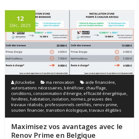
12
Déc, 2025
jlcruckebe
ma renovation
aide financière
,
autorisations nécessaires
,
bénéficier
,
chauffage
,
conditions
,
consommation d'énergie
,
efficacité énergétique
,
fenêtres
,
habitation
,
isolation
,
normes
,
preuves des
travaux réalisés
,
professionnels certifiés
,
renov prime
,
soutien financier
,
transition écologique
,
travaux éligibles
Maximisez vos avantages avec le
Renov Prime en Belgique