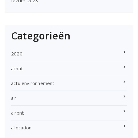
février 2023
Categorieën
2020
achat
actu environnement
air
airbnb
allocation