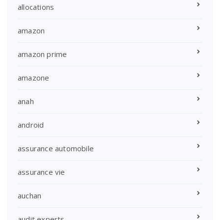
allocations
amazon
amazon prime
amazone
anah
android
assurance automobile
assurance vie
auchan
audit experts