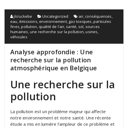
jlcruckebe
Uncategorized
air
,
conséquences
,
eau
,
émissions
,
environnement
,
gaz toxiques
,
particules
fines
,
pollution
,
qualité de l'air
,
santé
,
sol
,
sources
humaines
,
une recherche sur la pollution
,
usines
,
véhicules
Analyse approfondie : Une
recherche sur la pollution
atmosphérique en Belgique
Une recherche sur la
pollution
La pollution est un problème majeur qui affecte
notre environnement et notre santé. Une récente
étude a mis en lumière l’ampleur de ce problème et