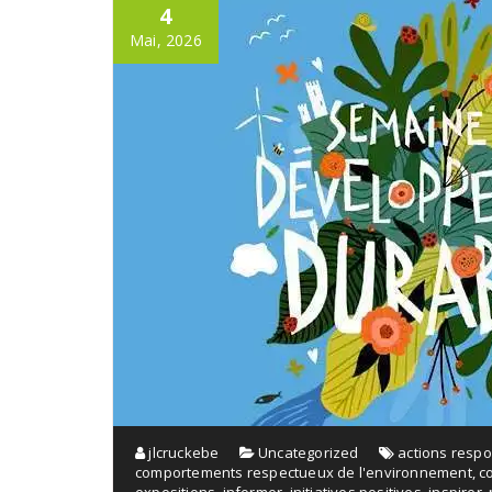
4
Mai, 2026
jlcruckebe
Uncategorized
actions resp
comportements respectueux de l'environnement
,
c