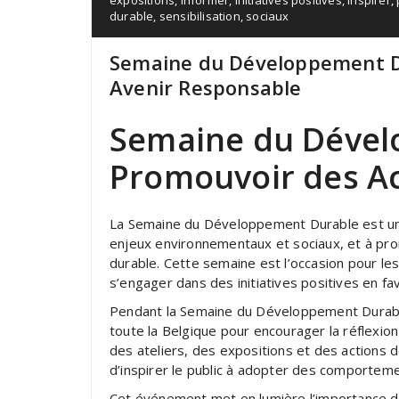
expositions
,
informer
,
initiatives positives
,
inspirer
,
durable
,
sensibilisation
,
sociaux
Semaine du Développement D
Avenir Responsable
Semaine du Dével
Promouvoir des A
La Semaine du Développement Durable est un é
enjeux environnementaux et sociaux, et à pr
durable. Cette semaine est l’occasion pour les
s’engager dans des initiatives positives en fa
Pendant la Semaine du Développement Durabl
toute la Belgique pour encourager la réflexion 
des ateliers, des expositions et des actions d
d’inspirer le public à adopter des comportem
Cet événement met en lumière l’importance d