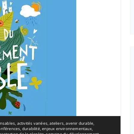
onsables
,
activités variées
,
ateliers
,
avenir durable
,
onférences
,
durabilité
,
enjeux environnementaux
,