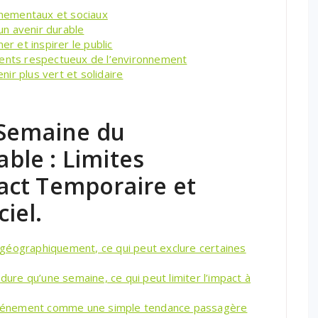
onnementaux et sociaux
n avenir durable
er et inspirer le public
nts respectueux de l’environnement
ir plus vert et solidaire
 Semaine du
le : Limites
act Temporaire et
iel.
géographiquement, ce qui peut exclure certaines
re qu’une semaine, ce qui peut limiter l’impact à
t événement comme une simple tendance passagère