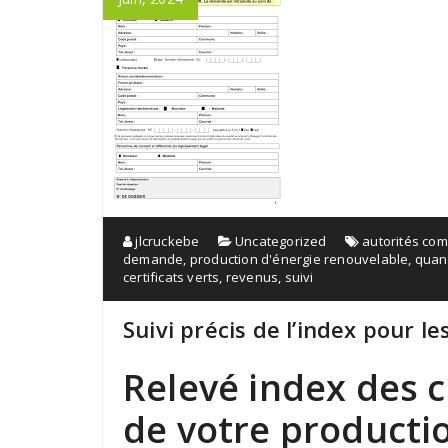
jlcruckebe
Uncategorized
autorités co
demande
,
production d'énergie renouvelable
,
quant
certificats verts
,
revenus
,
suivi
Suivi précis de l’index pour le
Relevé index des ce
de votre producti