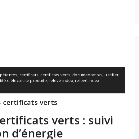
mpétentes
,
certificats
,
certificats verts
,
documentation
,
justifier
ité d'électricité produite
,
relevé index
,
relevé index
s certificats verts
rtificats verts : suivi
on d’énergie